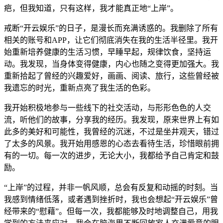
疤，但我知道，只有这样，我才能真正地“上岸”。
戒断“开云娱乐”的日子，是漫长而充满诱惑的。我删除了所有
相关的账号和APP，让它们彻底消失在我的生活半径里。我开
始重新培养健康的生活习惯，早睡早起，规律饮食，坚持运
动。我发现，当身体变得健康，内心也随之变得更加强大。我
重新拾起了曾经的兴趣爱好，画画、阅读、旅行，这些曾经被
我遗忘的时光，重新点亮了我生活的色彩。
我开始积极地参与一些线下的社交活动，与形形色色的人交
流，听他们的故事，分享我的经历。我发现，原来世界上有如
此多的美好和可能性，我曾经的沉迷，不过是坐井观天，错过
了太多的风景。我开始用感恩的心态去看待生活，珍惜眼前拥
有的一切。每一次的进步，无论大小，我都给予自己肯定和鼓
励。
“上岸”的过程，并非一帆风顺，总会有反复和动摇的时刻。当
我感到情绪低落，或者遇到挫折时，我也会想起“开云娱乐”曾
经带来的“慰藉”。但每一次，我都能够及时地调整自己，用我