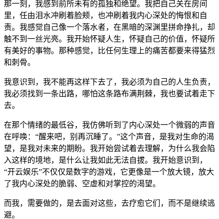
那一刻，我感到前所未有的孤独和绝望。我把自己关在房间
里，任由泪水冲刷着脸颊，也冲刷着我内心深处的悔恨和自
责。我感觉自己像一个落水者，在黑暗的深渊里拼命挣扎，却
触不到一丝光亮。我开始怀疑人生，怀疑自己的价值，怀疑所
有美好的事物。那种感觉，比任何生理上的痛苦都要来得猛烈
和刺骨。
我意识到，我不能再这样下去了，我必须为自己的人生负责，
我必须找到一条出路，哪怕这条路布满荆棘，我也要试着走下
去。
在那个情绪的最低谷，我仿佛听到了内心深处一个微弱的声音
在呼唤：“醒来吧，别再沉睡了。”这个声音，是我对生命的渴
望，是我对未来的期盼。我开始尝试着去理解，为什么我会陷
入这样的境地，是什么让我如此无法自拔。我开始意识到，
“开云娱乐”不仅仅是数字的游戏，它更像是一个放大镜，放大
了我内心深处的脆弱、空虚和对掌控的渴望。
而我，需要做的，是去面对这些，去疗愈它们，而不是继续逃
避。