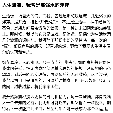
人生海海，我曾是那溺水的浮萍
生活像一场巨大的海，而我，曾经是那随波逐流、几近溺水的
浮萍。最开始，接触“开云娱乐”，不过是生活中一抹不经意的
亮色，是朋友间茶余饭后的谈资，是一种对未知刺激的浅尝辄
止。那时候，我以为它只是游戏，是消遣，是偶尔为生活增添
几分波澜的调味剂。我沉醉于那份虚幻的掌控感，每一次的
“赢”，都像点燃的烟花，短暂却绚烂，驱散了我现实生活中偶
尔的失落和空虚。
烟花易冷，人心难测。那一点点的“甜头”，如同毒药般开始在
我体内蔓延，悄无声息地侵蚀着我理智的堤坝。从最初的小心
翼翼，到后来的心安理得，再到最后的无可救药，这个过程，
我曾以为自己是清醒的，可以随时抽身。但“开云娱乐”那无形
的网，越收越紧，将我牢牢困住。
我开始频繁地投入更多的时间和精力，每一次登陆，都像是踏
入一个未知的迷宫，我明知可能迷失，却又抱着一丝侥幸，期
待着下一次能找到出口，甚至幻想着能一跃成为那个幸运儿。