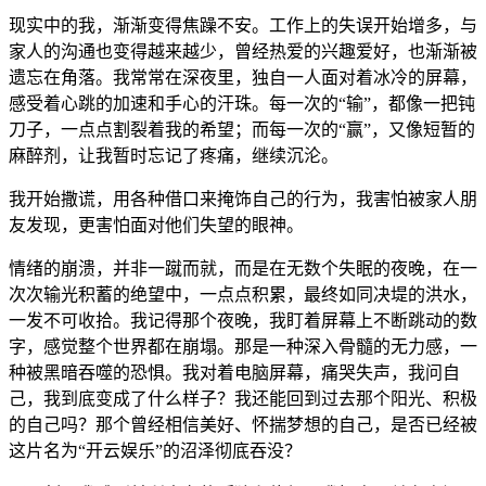
现实中的我，渐渐变得焦躁不安。工作上的失误开始增多，与
家人的沟通也变得越来越少，曾经热爱的兴趣爱好，也渐渐被
遗忘在角落。我常常在深夜里，独自一人面对着冰冷的屏幕，
感受着心跳的加速和手心的汗珠。每一次的“输”，都像一把钝
刀子，一点点割裂着我的希望；而每一次的“赢”，又像短暂的
麻醉剂，让我暂时忘记了疼痛，继续沉沦。
我开始撒谎，用各种借口来掩饰自己的行为，我害怕被家人朋
友发现，更害怕面对他们失望的眼神。
情绪的崩溃，并非一蹴而就，而是在无数个失眠的夜晚，在一
次次输光积蓄的绝望中，一点点积累，最终如同决堤的洪水，
一发不可收拾。我记得那个夜晚，我盯着屏幕上不断跳动的数
字，感觉整个世界都在崩塌。那是一种深入骨髓的无力感，一
种被黑暗吞噬的恐惧。我对着电脑屏幕，痛哭失声，我问自
己，我到底变成了什么样子？我还能回到过去那个阳光、积极
的自己吗？那个曾经相信美好、怀揣梦想的自己，是否已经被
这片名为“开云娱乐”的沼泽彻底吞没？