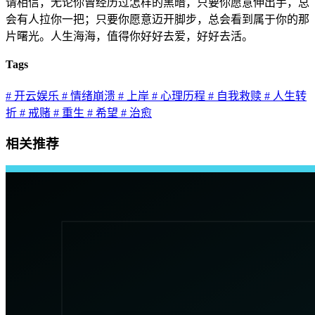
请相信，无论你曾经历过怎样的黑暗，只要你愿意伸出手，总
会有人拉你一把；只要你愿意迈开脚步，总会看到属于你的那
片曙光。人生海海，值得你好好去爱，好好去活。
Tags
# 开云娱乐
# 情绪崩溃
# 上岸
# 心理历程
# 自我救赎
# 人生转
折
# 戒赌
# 重生
# 希望
# 治愈
相关推荐