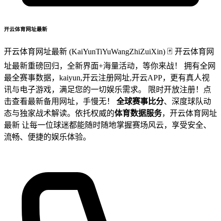
开云体育网址最新
开云体育网址最新 (KaiYunTiYuWangZhiZuiXin) 🃏 开云体育网
址最新重磅回归，全新界面+海量活动，等你来战！ 拥有全网
最全赛事数据，kaiyun,开云注册网址,开云APP，更有真人视
讯与电子游戏，满足您的一切娱乐需求。 限时开放注册！点
击查看最新备用网址，手慢无！
全球赛事比分
、深度球队动
态与独家战术解读。依托权威的
体育数据服务
，开云体育网址
最新 让每一位球迷都能随时随地掌握赛场风云，享受安全、
流畅、便捷的娱乐体验。