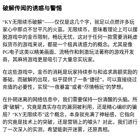
破解传闻的诱惑与警惕
“KY无限续币破解”——仅仅是这几个字，就足以点燃许多玩
家心中那点不甘平凡的火苗。无限续币，意味着理论上可以摆
脱游戏中的金币限制，畅玩无忧，这对于任何一款需要消耗虚
拟货币的游戏来说，都是一个极具诱惑力的概念。尤其是像
PG电子这类以精美画面、流畅作和刺激玩法著称的游戏开发
商，其麻将游戏更是吸引了大量忠实玩家。
在这些游戏中，金币的消耗是玩家持续参与和追求高额奖励的
基础，而破解的出现，似乎提供了一条“捷径”，可以直接绕过
充值的必要性，实现“一夜暴富”或者“尽情畅玩”的梦想。
在扑朔迷离的网络信息中，我们需要保持一份清醒的头脑。所
谓“破解”，究竟是真实存在的漏洞被利用，还是精心编织的骗
局？“KY无限续币”这个概念，本身就充满了神秘感，它指向
的究竟是技术上的突破，还是营销上的噱头？对此，我们进行
了一次深入的实测，希望能剥开迷雾，还原真相。