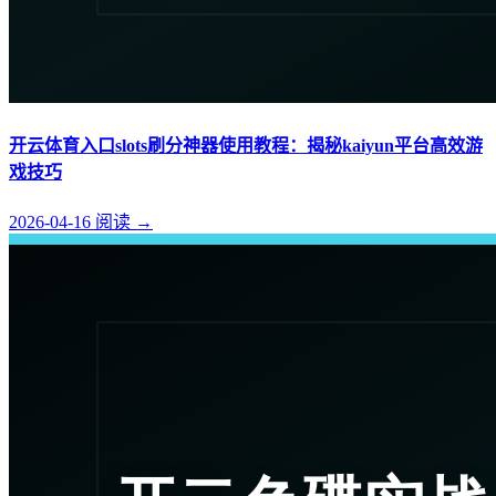
开云体育入口slots刷分神器使用教程：揭秘kaiyun平台高效游
戏技巧
2026-04-16
阅读
→