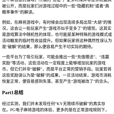
被公开，而是玩家们对游戏过程中的一些“隐藏机制”或者“高
概率事件”的解读。
例如，在麻将游戏中，有时候会出现连续多局出现“大胡”的情
况，这会让一些玩家产生“游戏币似乎变多了”的错觉。这其实
是游戏算法中随机性的体现，也可能是某种特殊的游戏模式或
活动触发的临时性收益提升。但如果玩家将这种偶然性误认为
是“破解”的结果，那么便容易产生不切实际的期待。
一些平台为了吸引玩家，可能会推出一些“充值赠送”、“连赢
奖励”等活动，这些活动在一定程度上能够增加玩家的游戏
币，但它们并非“破解”，而是平台正常的营销手段。玩家若将
这些奖励误认为是“破解”的成果，一旦活动结束，游戏币消耗
恢复正常，便容易感到失落，甚至产生“游戏被改了”的念头。
Part1总结
经过实测，我们并未发现任何“KY无限续币破解”的真实存
在。PG电子麻将游戏的体验，更多的是在正常游戏规则下，