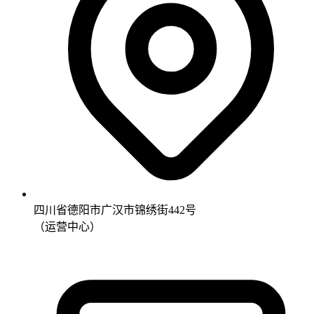
四川省德阳市广汉市锦绣街442号
（运营中心）