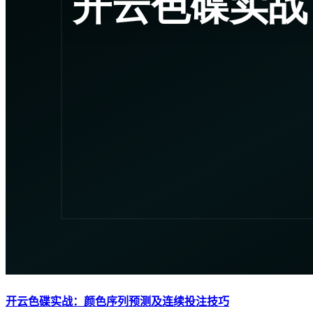
开云色碟实战：颜色序列预测及连续投注技巧