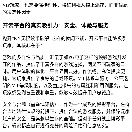
VIP玩家，也需要保持理性，将红利视为锦上添花，而非输赢
的决定性因素。
开云平台的真实吸引力：安全、体验与服务
抛开“KY无限续币破解”这样的传闻不谈，开云平台能够吸引
玩家，其核心在于：
游戏的多样性与品质：汇集了如PG电子这样的顶级游戏开发
商的作品，提供了丰富多样的游戏选择，满足不同玩家的口
味。用户体验的优化：平台界面友好，作流畅，充值提款便
捷，为玩家提供了良好的游戏环境。VIP体系与服务：公平透
明的VIP等级制度，以及由此带来的专属红利和周到服务，让
玩家感受到被重视和尊重，能够有效提升用户忠诚度。
安全与合规（需谨慎评估）：作为一个成熟的博彩平台，在符
合当地法律法规的前提下，提供合法的游戏服务，并保障玩家
账户的安全，是其赖以生存的基础。但对于任何线上博彩平
台，玩家都应自行进行充分的风险评估和信息核实。