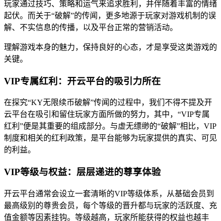
玩家通过技巧、策略和运气来追求胜利，并伴随着丰富的情绪
起伏。而关于“破解”的传闻，更多地源于玩家对游戏机制的误
解、不实信息的传播，以及平台正常的营销活动。
理解游戏本身的魅力，保持良好的心态，才是享受这类游戏的
关键。
VIP专属红利：开云平台的吸引力所在
在探究“KY无限续币破解”传闻的过程中，我们不得不提及开
云平台在吸引和留住玩家方面所做的努力，其中，“VIP专属
红利”便是其重要的组成部分。与虚无缥缈的“破解”相比，VIP
制度和相关的红利政策，是平台能够为玩家提供的真实、可见
的利益。
VIP等级与权益：层层递进的尊享体验
开云平台通常会设立一套清晰的VIP等级体系，从基础会员到
最高级别的尊贵会员，每个等级的晋升都与玩家的活跃度、充
值金额等因素挂钩。等级越高，玩家所能获得的权益也越丰