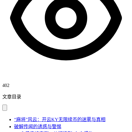
402
文章目录
“麻将”风云：开云KY无限续币的迷雾与真相
破解传闻的诱惑与警惕