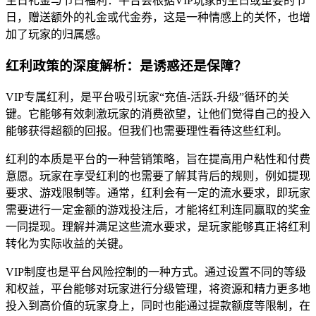
生日礼金与节日福利：平台会根据VIP玩家的生日或重要的节
日，赠送额外的礼金或代金券，这是一种情感上的关怀，也增
加了玩家的归属感。
红利政策的深度解析：是诱惑还是保障？
VIP专属红利，是平台吸引玩家“充值-活跃-升级”循环的关
键。它能够有效刺激玩家的消费欲望，让他们觉得自己的投入
能够获得超额的回报。但我们也需要理性看待这些红利。
红利的本质是平台的一种营销策略，旨在提高用户粘性和付费
意愿。玩家在享受红利的也需要了解其背后的规则，例如提现
要求、游戏限制等。通常，红利会有一定的流水要求，即玩家
需要进行一定金额的游戏投注后，才能将红利连同赢取的奖金
一同提现。理解并满足这些流水要求，是玩家能够真正将红利
转化为实际收益的关键。
VIP制度也是平台风险控制的一种方式。通过设置不同的等级
和权益，平台能够对玩家进行分级管理，将资源和精力更多地
投入到高价值的玩家身上，同时也能通过提款额度等限制，在