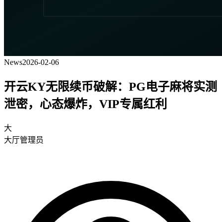
News
2026-02-06
开云KY无限续币破解：PG电子麻将实测
泄密，心态爆炸，VIP专属红利
大
大厅管理员