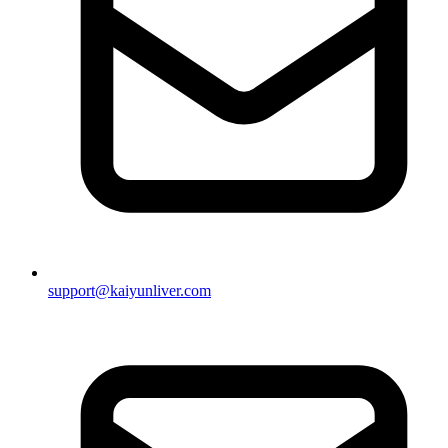
support@kaiyunliver.com