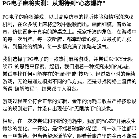
PG电子麻将实测：从期待到“心态爆炸”
PG电子的麻将游戏，以其高度仿真的视听体验和精巧的游戏
机制，在众多线上麻将游戏中脱颖而出。画面细腻，音效逼
真，仿佛置身于真实的牌桌之上。玩家扮演的角色，在游戏中
的每一次出牌、每一次听牌，都牵动着心弦。从最初的几张
牌，到最终的胡牌，每一步都充满了策略与运气。
我们选择了PG电子的一款热门麻将游戏，并尝试以“KY无限
续币”的思路来探索。起初，我们抱着一种探究未知的心态，
尝试寻找任何可能存在的“漏洞”或“技巧”。经过数小时的连续
游戏，无论是通过模拟不同的作方式，还是寻找网络上流传的
所谓“破解教程”，结果都令人沮丧。
游戏过程完全符合正常的逻辑，金币的消耗与收益严格按照设
定的规则进行，并没有出现任何“无限续币”的迹象。
相反，在一次次尝试和不断的消耗中，我们的“心态”开始发生
微妙的变化。一开始，是怀揣着破解的希望，每一次下注都带
着一丝期待。但当希望逐渐落空，眼看着账户里的金币不断减